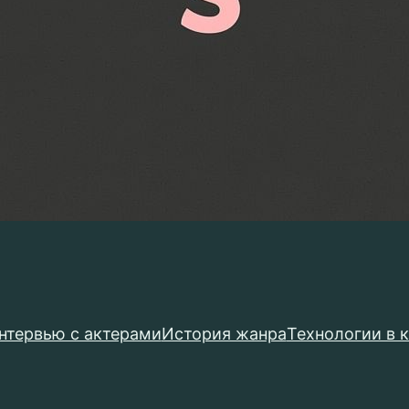
нтервью с актерами
История жанра
Технологии в 