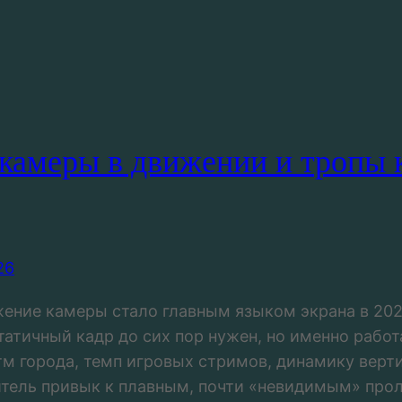
 камеры в движении и тропы к
26
ение камеры стало главным языком экрана в 202
татичный кадр до сих пор нужен, но именно работ
тм города, темп игровых стримов, динамику вер
итель привык к плавным, почти «невидимым» про