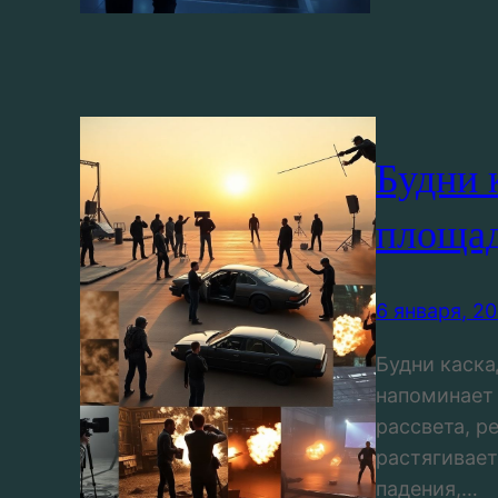
Будни 
площа
6 января, 2
Будни каска
напоминает 
рассвета, р
растягивает
падения,…