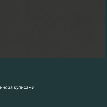
кино
За кулисами