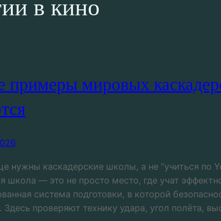
ии в кино
 примеры мировых каскадерс
тся
2026
е нужны каскадерские школы, а не “учиться по Y
я школа — это не просто место, где учат эффектно
ванная система подготовки, в которой безопасно
 Здесь проверяют технику удара, угол полёта, выс