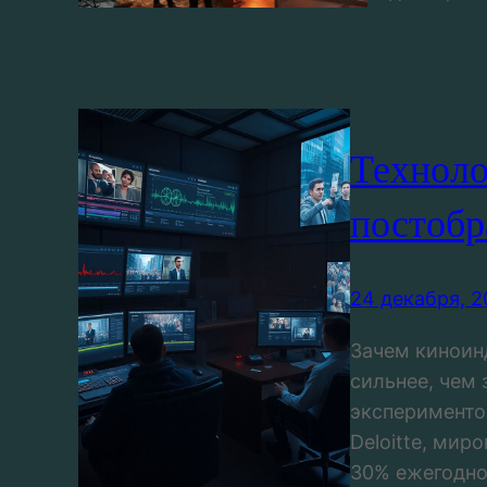
Техноло
постобр
24 декабря, 2
Зачем киноин
сильнее, чем
эксперименто
Deloitte, мир
30% ежегодно