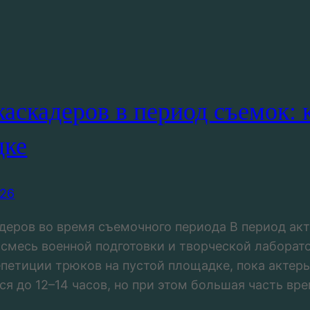
каскадеров в период съемок: 
дке
026
деров во время съемочного периода В период ак
смесь военной подготовки и творческой лаборат
епетиции трюков на пустой площадке, пока актеры
ся до 12–14 часов, но при этом большая часть вр