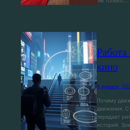
не только…
Работа
кино
9 января, 20
Почему движ
движения. С
передает ри
историй. Зр