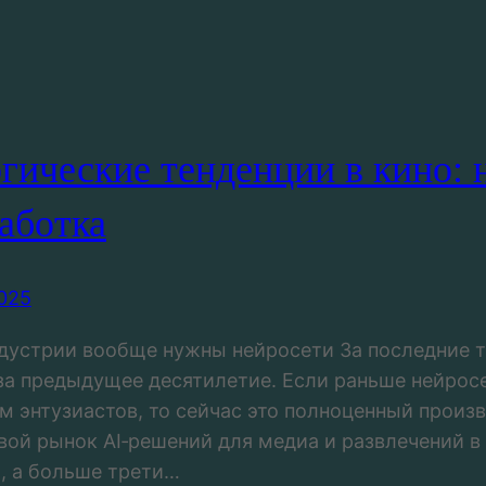
гические тенденции в кино: 
аботка
025
дустрии вообще нужны нейросети За последние т
 за предыдущее десятилетие. Если раньше нейрос
м энтузиастов, то сейчас это полноценный произ
овой рынок AI‑решений для медиа и развлечений в
, а больше трети…