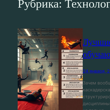
Рубрика:
Технолог
Лучшие
обучаю
24 января, 
Зачем вообщ
каскадерска
структуриро
дисциплины.