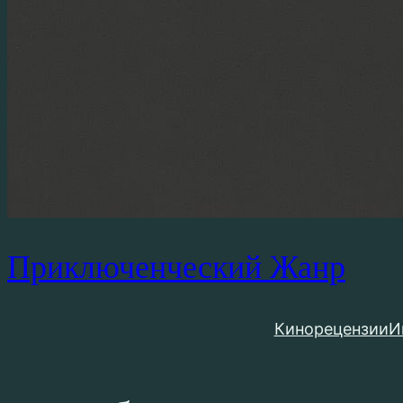
Приключенческий Жанр
Кинорецензии
И