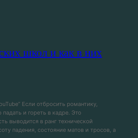
ких школ и как в них
ouTube” Если отбросить романтику,
 падать и гореть в кадре. Это
сть выводится в ранг технической
оту падения, состояние матов и тросов, а