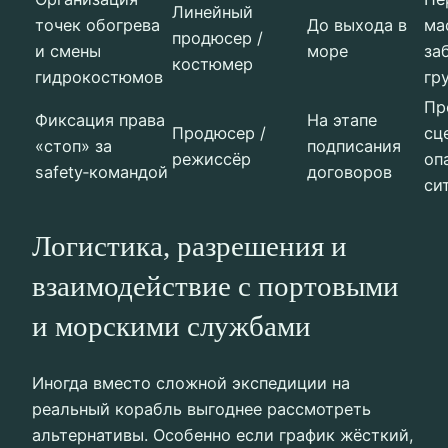
Линейный
точек обогрева
До выхода в
ма
продюсер /
и смены
море
за
костюмер
гидрокостюмов
гр
Пр
Фиксация права
На этапе
Продюсер /
сц
«стоп» за
подписания
режиссёр
оп
safety‑командой
договоров
си
Логистика, разрешения и
взаимодействие с портовыми
и морскими службами
Иногда вместо сложной экспедиции на
реальный корабль выгоднее рассмотреть
альтернативы. Особенно если график жёсткий,