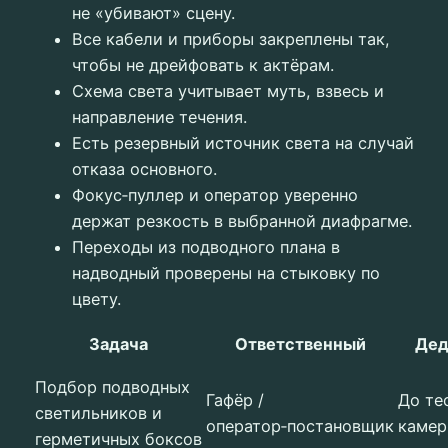
не «убивают» сцену.
Все кабели и приборы закреплены так,
чтобы не дрейфовать к актёрам.
Схема света учитывает муть, взвесь и
направление течения.
Есть резервный источник света на случай
отказа основного.
Фокус‑пуллер и оператор уверенно
держат резкость в выбранной диафрагме.
Переходы из подводного плана в
надводный проверены на стыковку по
цвету.
Задача
Ответственный
Дед
Подбор подводных
Гафёр /
До те
светильников и
оператор‑постановщик
каме
герметичных боксов