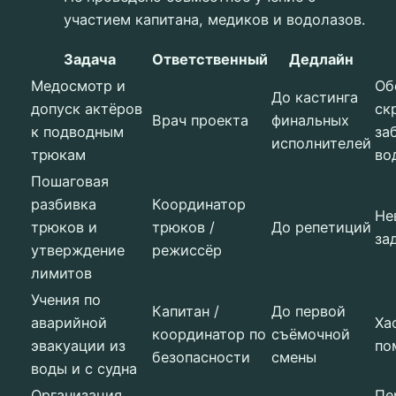
участием капитана, медиков и водолазов.
Задача
Ответственный
Дедлайн
Медосмотр и
Об
До кастинга
допуск актёров
ск
Врач проекта
финальных
к подводным
за
исполнителей
трюкам
во
Пошаговая
разбивка
Координатор
Не
трюков и
трюков /
До репетиций
за
утверждение
режиссёр
лимитов
Учения по
Капитан /
До первой
аварийной
Ха
координатор по
съёмочной
эвакуации из
по
безопасности
смены
воды и с судна
Организация
Пе