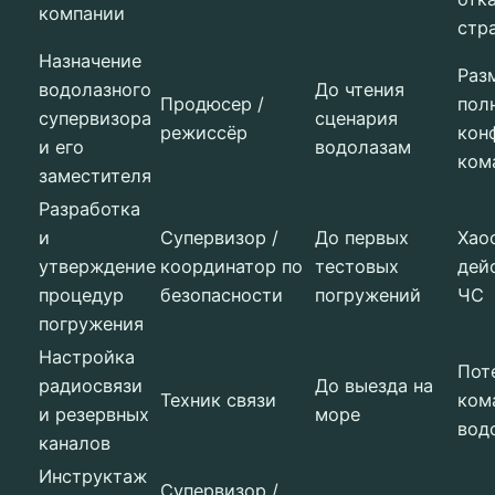
компании
стр
Назначение
Раз
водолазного
До чтения
Продюсер /
пол
супервизора
сценария
режиссёр
кон
и его
водолазам
ком
заместителя
Разработка
и
Супервизор /
До первых
Хао
утверждение
координатор по
тестовых
дей
процедур
безопасности
погружений
ЧС
погружения
Настройка
Пот
радиосвязи
До выезда на
Техник связи
ком
и резервных
море
вод
каналов
Инструктаж
Супервизор /