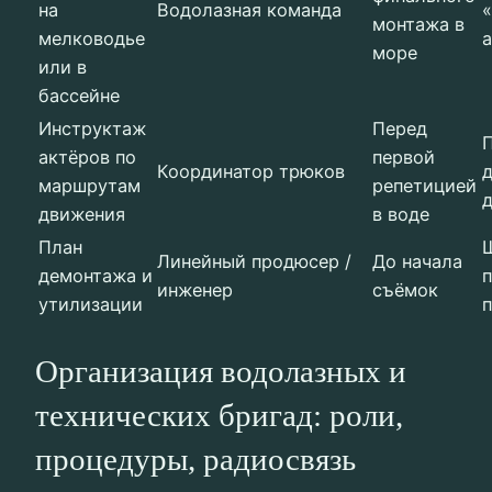
на
Водолазная команда
монтажа в
мелководье
море
или в
бассейне
Инструктаж
Перед
актёров по
первой
Координатор трюков
д
маршрутам
репетицией
движения
в воде
План
Линейный продюсер /
До начала
демонтажа и
п
инженер
съёмок
утилизации
п
Организация водолазных и
технических бригад: роли,
процедуры, радиосвязь