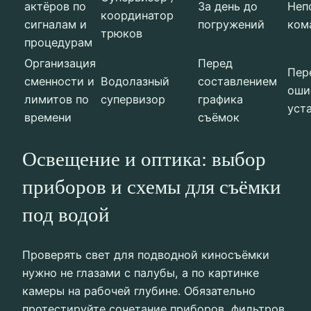
актёров по
За день до
Неп
координатор
сигналам и
погружений
ком
трюков
процедурам
Организация
Перед
Пер
сменности и
Водолазный
составлением
оши
лимитов по
супервизор
графика
уст
времени
съёмок
Освещение и оптика: выбор
приборов и схемы для съёмки
под водой
Проверять свет для подводной киносъёмки
нужно не глазами с палубы, а по картинке
камеры на рабочей глубине. Обязательно
протестируйте сочетание приборов, фильтров