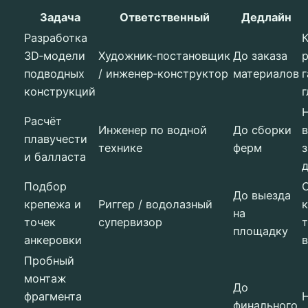
Задача
Ответственный
Дедлайн
Разработка
3D‑модели
Художник‑постановщик
До заказа
подводных
/ инженер‑конструктор
материалов
конструкций
Расчёт
Инженер по водной
До сборки
плавучести
технике
ферм
и балласта
Подбор
До выезда
крепежа и
Риггер / водолазный
на
точек
супервизор
площадку
анкеровки
Пробный
монтаж
До
фрагмента
финального