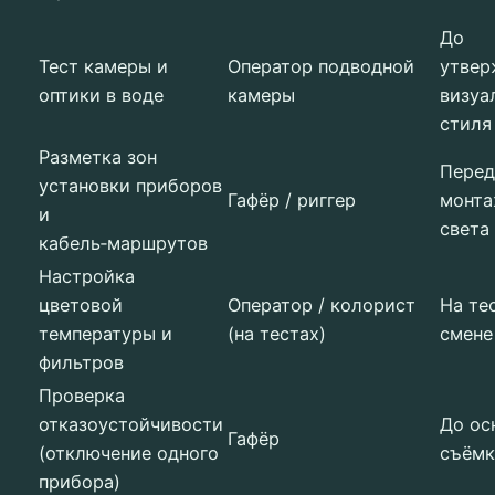
До
Тест камеры и
Оператор подводной
утвер
оптики в воде
камеры
визуа
стиля
Разметка зон
Перед
установки приборов
Гафёр / риггер
монт
и
света
кабель‑маршрутов
Настройка
цветовой
Оператор / колорист
На те
температуры и
(на тестах)
смене
фильтров
Проверка
отказоустойчивости
До ос
Гафёр
(отключение одного
съёмк
прибора)