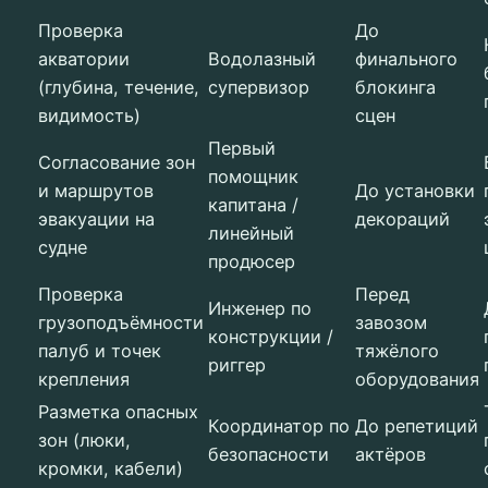
Проверка
До
акватории
Водолазный
финального
(глубина, течение,
супервизор
блокинга
видимость)
сцен
Первый
Согласование зон
помощник
и маршрутов
До установки
капитана /
эвакуации на
декораций
линейный
судне
продюсер
Проверка
Перед
Инженер по
грузоподъёмности
завозом
конструкции /
палуб и точек
тяжёлого
риггер
крепления
оборудования
Разметка опасных
Координатор по
До репетиций
зон (люки,
безопасности
актёров
кромки, кабели)