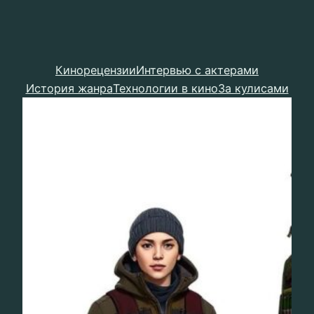
Кинорецензии
Интервью с актерами
История жанра
Технологии в кино
За кулисами