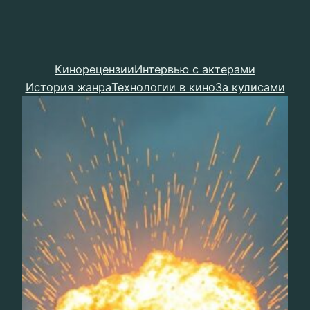
Кинорецензии
Интервью с актерами
История жанра
Технологии в кино
За кулисами