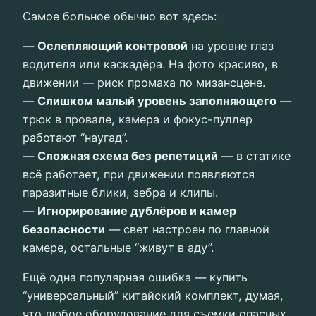
Самое больное обычно вот здесь:
—
Ослепляющий контровой
на уровне глаз
водителя или каскадёра. На фото красиво, в
движении — риск промаха по мизансцене.
—
Слишком малый уровень заполняющего
—
трюк в провале, камера и фокус-пуллер
работают “наугад”.
—
Сложная схема без репетиций
— в статике
всё работает, при движении появляются
паразитные блики, зебра и клипы.
—
Игнорирование дублёров и камер
безопасности
— свет настроен по главной
камере, остальные “живут в аду”.
Ещё одна популярная ошибка — купить
“универсальный” китайский комплект, думая,
что любое оборудование для съемки опасных