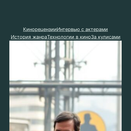
Кинорецензии
Интервью с актерами
История жанра
Технологии в кино
За кулисами