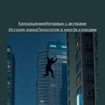
Кинорецензии
Интервью с актерами
История жанра
Технологии в кино
За кулисами