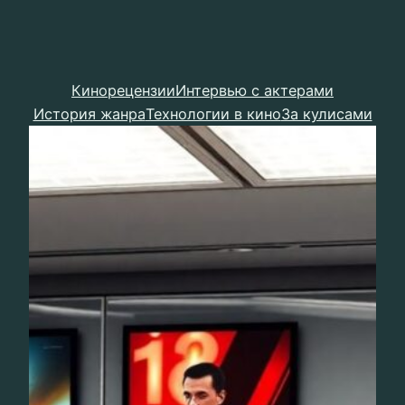
Кинорецензии
Интервью с актерами
История жанра
Технологии в кино
За кулисами