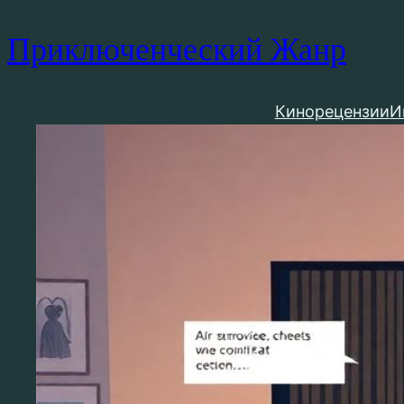
Приключенческий Жанр
Кинорецензии
И