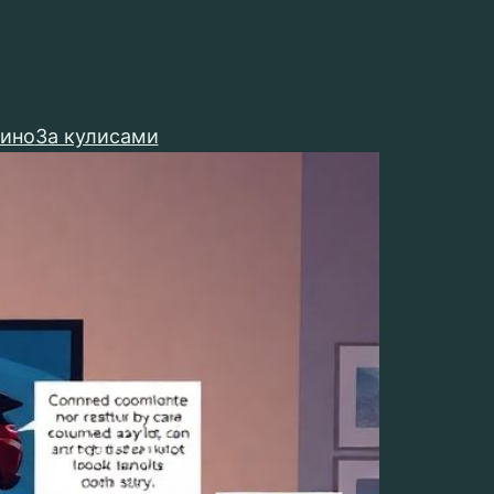
кино
За кулисами