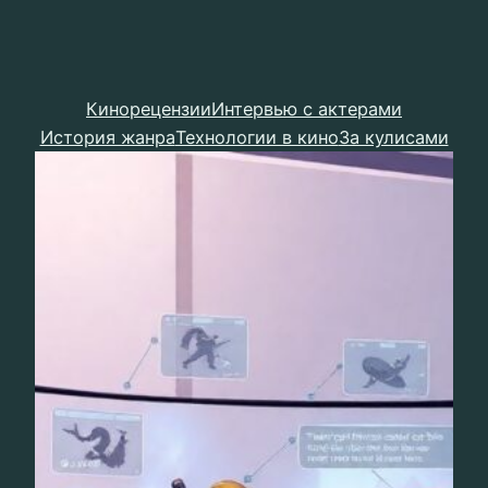
Кинорецензии
Интервью с актерами
История жанра
Технологии в кино
За кулисами