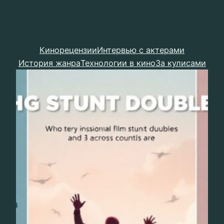
Кинорецензии
Интервью с актерами
История жанра
Технологии в кино
За кулисами